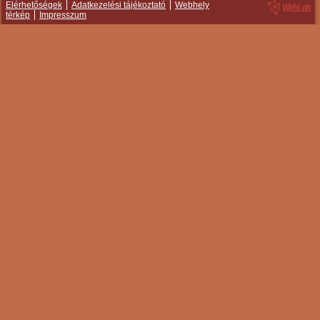
Elérhetőségek
Adatkezelési tájékoztató
Webhely
térkép
Impresszum