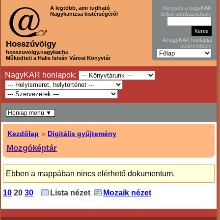
A legtöbb, ami tudható
Keresés a nagyKAR
Nagykanizsa kistérségéről
belső adatbázisában:
A nagyKAR honlapjai
Hosszúvölgy
betűrendben:
hosszuvolgy.nagykar.hu
Működteti a Halis István Városi Könyvtár
NagyKAR honlapok:
Honlap menü ▼
Kezdőlap
»
Digitális gyűjtemény
Mozgóképtár
Ebben a mappában nincs elérhető dokumentum.
10
20
30
Lista nézet
Mozaik nézet