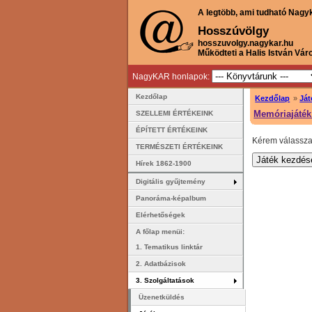
A legtöbb, ami tudható Nagy
Hosszúvölgy
hosszuvolgy.nagykar.hu
Működteti a Halis István Vár
NagyKAR honlapok:
Kezdőlap
Kezdőlap
»
Ját
Memóriajáték 
SZELLEMI ÉRTÉKEINK
ÉPÍTETT ÉRTÉKEINK
Kérem válassza 
TERMÉSZETI ÉRTÉKEINK
Hírek 1862-1900
Digitális gyűjtemény
Panoráma-képalbum
Elérhetőségek
A főlap menüi:
1. Tematikus linktár
2. Adatbázisok
3. Szolgáltatások
Üzenetküldés