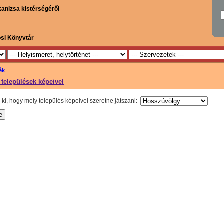
kanizsa kistérségéről
osi Könyvtár
ék
települések képeivel
ki, hogy mely település képeivel szeretne játszani: