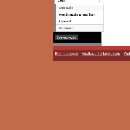
Játék
Quiz játék
Memóriajáték települések
képeivel
Képkirakó
Elérhetőségek
Adatkezelési tájékoztató
Web