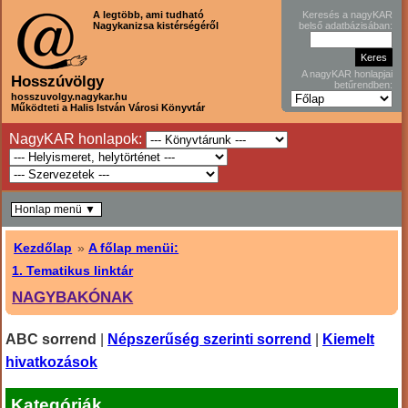
A legtöbb, ami tudható
Keresés a nagyKAR
Nagykanizsa kistérségéről
belső adatbázisában:
A nagyKAR honlapjai
Hosszúvölgy
betűrendben:
hosszuvolgy.nagykar.hu
Működteti a Halis István Városi Könyvtár
NagyKAR honlapok:
Honlap menü ▼
Kezdőlap
»
A főlap menüi:
1. Tematikus linktár
NAGYBAKÓNAK
ABC sorrend
|
Népszerűség szerinti sorrend
|
Kiemelt
hivatkozások
Kategóriák