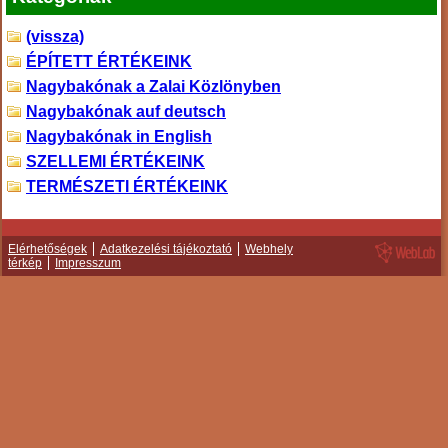
(vissza)
ÉPÍTETT ÉRTÉKEINK
Nagybakónak a Zalai Közlönyben
Nagybakónak auf deutsch
Nagybakónak in English
SZELLEMI ÉRTÉKEINK
TERMÉSZETI ÉRTÉKEINK
Elérhetőségek
Adatkezelési tájékoztató
Webhely
térkép
Impresszum