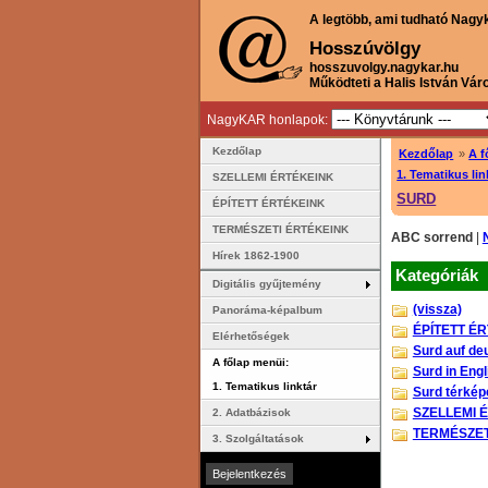
A legtöbb, ami tudható Nagy
Hosszúvölgy
hosszuvolgy.nagykar.hu
Működteti a Halis István Vár
NagyKAR honlapok:
Kezdőlap
Kezdőlap
»
A f
1. Tematikus lin
SZELLEMI ÉRTÉKEINK
SURD
ÉPÍTETT ÉRTÉKEINK
TERMÉSZETI ÉRTÉKEINK
ABC sorrend
|
Hírek 1862-1900
Kategóriák
Digitális gyűjtemény
(vissza)
Panoráma-képalbum
ÉPÍTETT É
Elérhetőségek
Surd auf de
A főlap menüi:
Surd in Engl
1. Tematikus linktár
Surd térké
SZELLEMI 
2. Adatbázisok
TERMÉSZET
3. Szolgáltatások