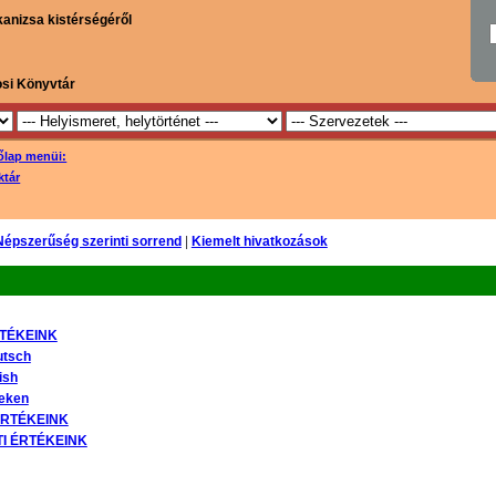
kanizsa kistérségéről
osi Könyvtár
őlap menüi:
ktár
Népszerűség szerinti sorrend
|
Kiemelt hivatkozások
RTÉKEINK
utsch
ish
peken
ÉRTÉKEINK
I ÉRTÉKEINK