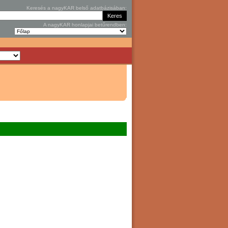
Keresés a nagyKAR belső adatbázisában:
A nagyKAR honlapjai betűrendben: