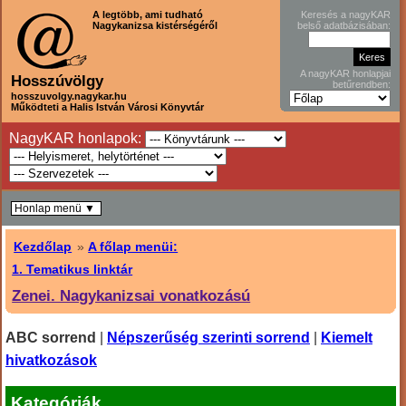
A legtöbb, ami tudható
Keresés a nagyKAR
Nagykanizsa kistérségéről
belső adatbázisában:
A nagyKAR honlapjai
Hosszúvölgy
betűrendben:
hosszuvolgy.nagykar.hu
Működteti a Halis István Városi Könyvtár
NagyKAR honlapok:
Honlap menü ▼
Kezdőlap
»
A főlap menüi:
1. Tematikus linktár
Zenei. Nagykanizsai vonatkozású
ABC sorrend
|
Népszerűség szerinti sorrend
|
Kiemelt
hivatkozások
Kategóriák