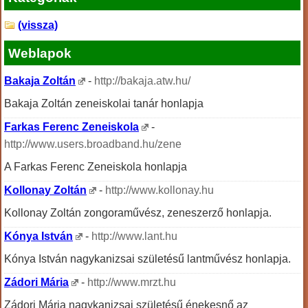
(vissza)
Weblapok
Bakaja Zoltán
-
http://bakaja.atw.hu/
Bakaja Zoltán zeneiskolai tanár honlapja
Farkas Ferenc Zeneiskola
-
http://www.users.broadband.hu/zene
A Farkas Ferenc Zeneiskola honlapja
Kollonay Zoltán
-
http://www.kollonay.hu
Kollonay Zoltán zongoraművész, zeneszerző honlapja.
Kónya István
-
http://www.lant.hu
Kónya István nagykanizsai születésű lantművész honlapja.
Zádori Mária
-
http://www.mrzt.hu
Zádori Mária nagykanizsai születésű énekesnő az