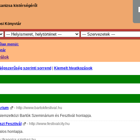
kanizsa kistérségéről
osi Könyvtár
őlap menüi:
ktár
válok
Népszerűség szerinti sorrend
|
Kiemelt hivatkozások
árium
-
http://www.bartokfestival.hu
Nemzetközi Bartók Szeminárium és Fesztivál honlapja.
zi Fesztivál
-
http://www.festivalcity.hu
talos honlapja.
p://kapolcs.szinhaz.hu