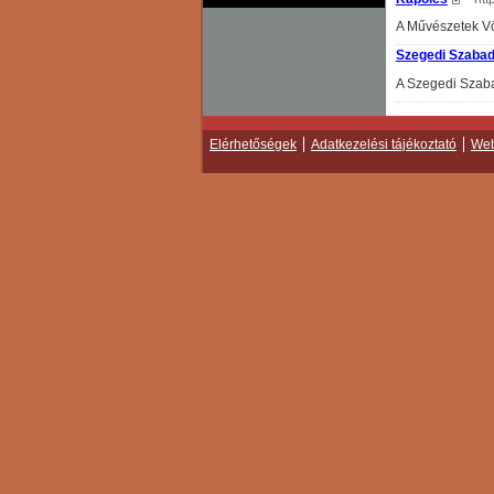
A Művészetek V
Szegedi Szabad
A Szegedi Szaba
Elérhetőségek
Adatkezelési tájékoztató
Web