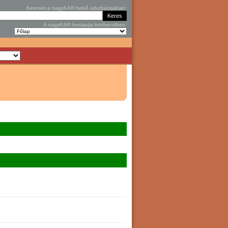
Keresés a nagyKAR belső adatbázisában:
A nagyKAR honlapjai betűrendben: