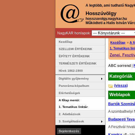
A legtöbb, ami tudható Nagy
Hosszúvölgy
hosszuvolgy.nagykar.hu
Működteti a Halis István Vár
NagyKAR honlapok:
Kezdőlap
Kezdőlap
»
A f
1. Tematikus lin
SZELLEMI ÉRTÉKEINK
Zenei. Feszti
ÉPÍTETT ÉRTÉKEINK
TERMÉSZETI ÉRTÉKEINK
ABC sorrend
|
Hírek 1862-1900
Kategóriák
Digitális gyűjtemény
(vissza)
Panoráma-képalbum
Elérhetőségek
Weblapok
A főlap menüi:
Bartók Szemin
1. Tematikus linktár
A szombathelyi 
2. Adatbázisok
Budapesti Tavas
3. Szolgáltatások
A Fesztivál hiva
Kapolcs
-
htt