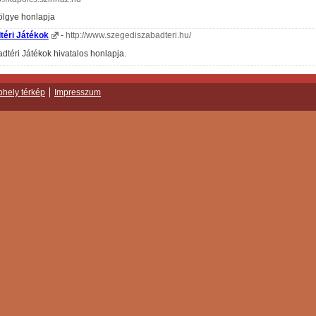
ölgye honlapja
téri Játékok
-
http://www.szegediszabadteri.hu/
dtéri Játékok hivatalos honlapja.
hely térkép
Impresszum