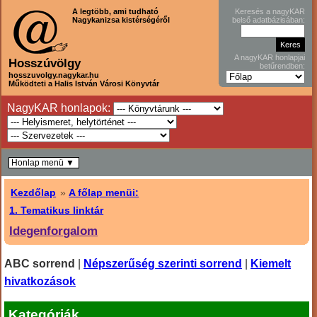
A legtöbb, ami tudható
Keresés a nagyKAR
Nagykanizsa kistérségéről
belső adatbázisában:
A nagyKAR honlapjai
Hosszúvölgy
betűrendben:
hosszuvolgy.nagykar.hu
Működteti a Halis István Városi Könyvtár
NagyKAR honlapok:
Honlap menü ▼
Kezdőlap
»
A főlap menüi:
1. Tematikus linktár
Idegenforgalom
ABC sorrend
|
Népszerűség szerinti sorrend
|
Kiemelt
hivatkozások
Kategóriák