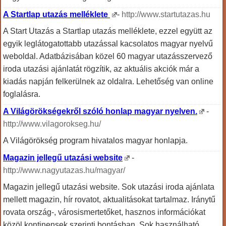
A Startlap utazás melléklete
-
http://www.startutazas.hu
A Start Utazás a Startlap utazás melléklete, ezzel együtt az
egyik leglátogatottabb utazással kacsolatos magyar nyelvű
weboldal. Adatbázisában közel 60 magyar utazásszervező
iroda utazási ajánlatát rögzítik, az aktuális akciók már a
kiadás napján felkerülnek az oldalra. Lehetőség van online
foglalásra.
A Világörökségekről szóló honlap magyar nyelven.
-
http://www.vilagorokseg.hu/
A Világörökség program hivatalos magyar honlapja.
Magazin jellegű utazási website
-
http://www.nagyutazas.hu/magyar/
Magazin jellegű utazási website. Sok utazási iroda ajánlata
mellett magazin, hír rovatot, aktualitásokat tartalmaz. Iránytű
rovata ország-, városismertetőket, hasznos információkat
közöl kontinensek szerinti bontásban. Sok használható