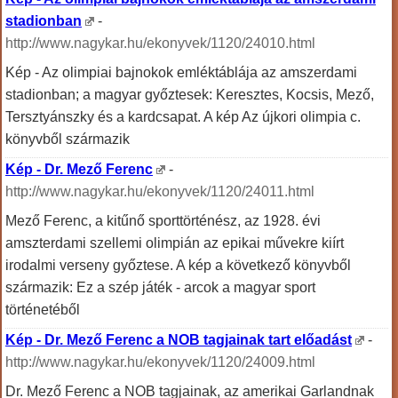
stadionban
-
http://www.nagykar.hu/ekonyvek/1120/24010.html
Kép - Az olimpiai bajnokok emléktáblája az amszerdami
stadionban; a magyar győztesek: Keresztes, Kocsis, Mező,
Tersztyánszky és a kardcsapat. A kép Az újkori olimpia c.
könyvből származik
Kép - Dr. Mező Ferenc
-
http://www.nagykar.hu/ekonyvek/1120/24011.html
Mező Ferenc, a kitűnő sporttörténész, az 1928. évi
amszterdami szellemi olimpián az epikai művekre kiírt
irodalmi verseny győztese. A kép a következő könyvből
származik: Ez a szép játék - arcok a magyar sport
történetéből
Kép - Dr. Mező Ferenc a NOB tagjainak tart előadást
-
http://www.nagykar.hu/ekonyvek/1120/24009.html
Dr. Mező Ferenc a NOB tagjainak, az amerikai Garlandnak