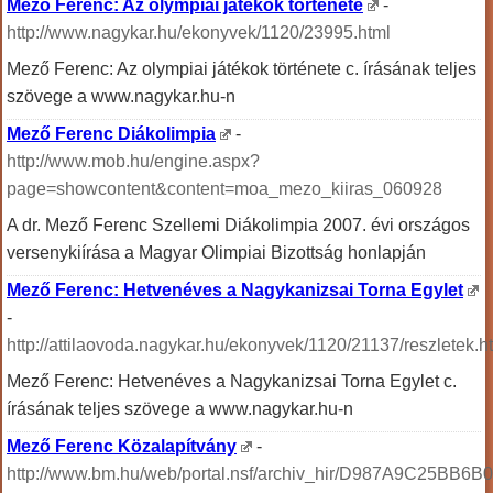
Mező Ferenc: Az olympiai játékok története
-
http://www.nagykar.hu/ekonyvek/1120/23995.html
Mező Ferenc: Az olympiai játékok története c. írásának teljes
szövege a www.nagykar.hu-n
Mező Ferenc Diákolimpia
-
http://www.mob.hu/engine.aspx?
page=showcontent&content=moa_mezo_kiiras_060928
A dr. Mező Ferenc Szellemi Diákolimpia 2007. évi országos
versenykiírása a Magyar Olimpiai Bizottság honlapján
Mező Ferenc: Hetvenéves a Nagykanizsai Torna Egylet
-
http://attilaovoda.nagykar.hu/ekonyvek/1120/21137/reszletek.h
Mező Ferenc: Hetvenéves a Nagykanizsai Torna Egylet c.
írásának teljes szövege a www.nagykar.hu-n
Mező Ferenc Közalapítvány
-
http://www.bm.hu/web/portal.nsf/archiv_hir/D987A9C25BB