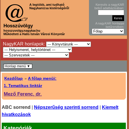
A legtöbb, ami tudható
Keresés a nagyKAR
Nagykanizsa kistérségéről
belső adatbázisában:
A nagyKAR honlapjai
Hosszúvölgy
betűrendben:
hosszuvolgy.nagykar.hu
Működteti a Halis István Városi Könyvtár
NagyKAR honlapok:
Honlap menü ▼
Kezdőlap
»
A főlap menüi:
1. Tematikus linktár
Mező Ferenc, dr.
ABC sorrend
|
Népszerűség szerinti sorrend
|
Kiemelt
hivatkozások
Kategóriák