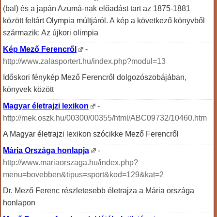
(bal) és a japán Azumá-nak előadást tart az 1875-1881
között feltárt Olympia múltjáról. A kép a következő könyvből
származik: Az újkori olimpia
Kép Mező Ferencről
-
http://www.zalasportert.hu/index.php?modul=13
Időskori fénykép Mező Ferencről dolgozószobájában,
könyvek között
Magyar életrajzi lexikon
-
http://mek.oszk.hu/00300/00355/html/ABC09732/10460.htm
A Magyar életrajzi lexikon szócikke Mező Ferencről
Mária Országa honlapja
-
http://www.mariaorszaga.hu/index.php?
menu=bovebben&tipus=sport&kod=129&kat=2
Dr. Mező Ferenc részletesebb életrajza a Mária országa
honlapon