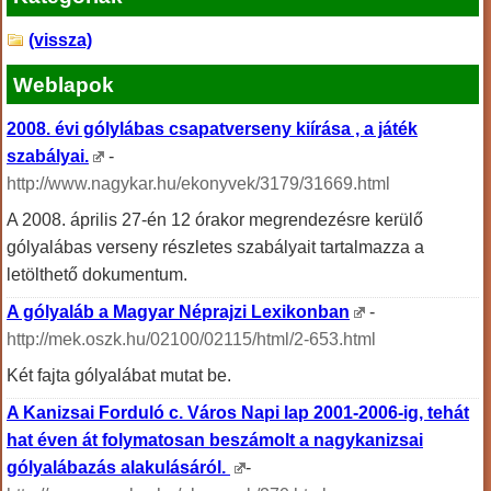
(vissza)
Weblapok
2008. évi gólylábas csapatverseny kiírása , a játék
szabályai.
-
http://www.nagykar.hu/ekonyvek/3179/31669.html
A 2008. április 27-én 12 órakor megrendezésre kerülő
gólyalábas verseny részletes szabályait tartalmazza a
letölthető dokumentum.
A gólyaláb a Magyar Néprajzi Lexikonban
-
http://mek.oszk.hu/02100/02115/html/2-653.html
Két fajta gólyalábat mutat be.
A Kanizsai Forduló c. Város Napi lap 2001-2006-ig, tehát
hat éven át folymatosan beszámolt a nagykanizsai
gólyalábazás alakulásáról.
-