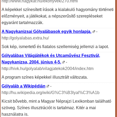
http://www.nagykar.hu/ekonyvek/270.html
A képekkel színesített írások a kialakuló hagyomány történeti
előzményeit, a játékokat, a népszerűsítő szerepléseket
egyaránt tartalmazzák.
A Nagykanizsai Gólyalábasok egyik honlapja.
-
http://golyalabas.extra.hu/
Sok kép, ismertető és fiatalos szellemiség jellemzi a lapot.
Gólyalábas Világjátékok és Utcaművész Fesztivál,
Nagykanizsa, 2004. június 4-5.
-
http://hivk.hu/golyalab/vilagjatekok2004/index.htm
A program színes képekkel illusztrált változata.
Gólyaláb a Wikipédián
-
http://hu.wikipedia.org/wiki/G%C3%B3lyal%C3%A1b
Kicsit bővebb, mint a Magyar Néprajzi Lexikonban található
szöveg. Színes illusztrációt is tartalmaz. Kitér a mai
használatra is.