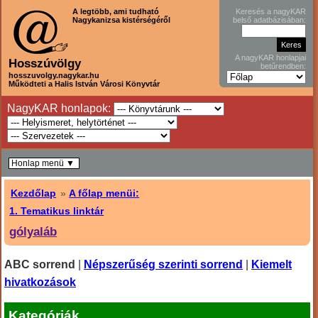
A legtöbb, ami tudható
Keresés a nagyKAR
Nagykanizsa kistérségéről
belső adatbázisában:
A nagyKAR honlapjai
Hosszúvölgy
betűrendben:
hosszuvolgy.nagykar.hu
Működteti a Halis István Városi Könyvtár
NagyKAR honlapok:
Honlap menü ▼
Kezdőlap
»
A főlap menüi:
1. Tematikus linktár
gólyaláb
ABC sorrend
|
Népszerűség szerinti sorrend
|
Kiemelt
hivatkozások
Kategóriák