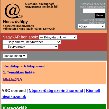
A legtöbb, ami tudható
Keresés a nagyKAR
Nagykanizsa kistérségéről
belső adatbázisában:
A nagyKAR honlapjai
Hosszúvölgy
betűrendben:
hosszuvolgy.nagykar.hu
Működteti a Halis István Városi Könyvtár
NagyKAR honlapok:
Honlap menü ▼
Kezdőlap
»
A főlap menüi:
1. Tematikus linktár
BELEZNA
ABC sorrend
|
Népszerűség szerinti sorrend
|
Kiemelt
hivatkozások
Kategóriák