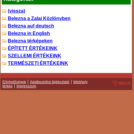
(vissza)
Belezna a Zalai Közlönyben
Belezna auf deutsch
Belezna in English
Belezna térképeken
ÉPÍTETT ÉRTÉKEINK
SZELLEMI ÉRTÉKEINK
TERMÉSZETI ÉRTÉKEINK
Elérhetőségek
Adatkezelési tájékoztató
Webhely
térkép
Impresszum