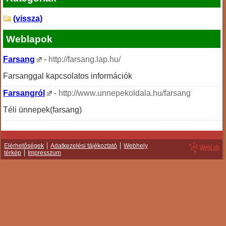
(vissza)
Weblapok
Farsang
-
http://farsang.lap.hu/
Farsanggal kapcsolatos információk
Farsangról
-
http://www.unnepekoldala.hu/farsang
Téli ünnepek(farsang)
Elérhetőségek
Adatkezelési tájékoztató
Webhely
térkép
Impresszum