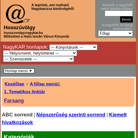
A legtöbb, ami tudható
Keresés a nagyKAR
Nagykanizsa kistérségéről
belső adatbázisában:
A nagyKAR honlapjai
Hosszúvölgy
betűrendben:
hosszuvolgy.nagykar.hu
Működteti a Halis István Városi Könyvtár
NagyKAR honlapok:
Honlap menü ▼
Kezdőlap
»
A főlap menüi:
1. Tematikus linktár
Farsang
ABC sorrend
|
Népszerűség szerinti sorrend
|
Kiemelt
hivatkozások
Kategóriák