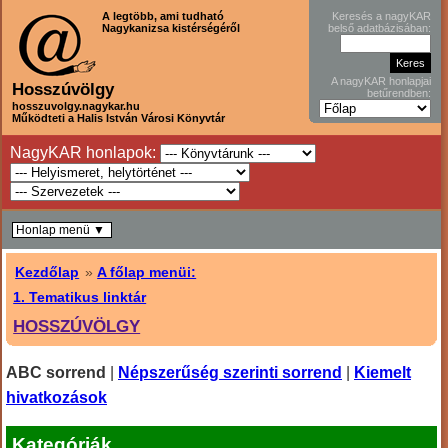
A legtöbb, ami tudható
Keresés a nagyKAR
Nagykanizsa kistérségéről
belső adatbázisában:
A nagyKAR honlapjai
Hosszúvölgy
betűrendben:
hosszuvolgy.nagykar.hu
Működteti a Halis István Városi Könyvtár
NagyKAR honlapok:
Honlap menü ▼
Kezdőlap
»
A főlap menüi:
1. Tematikus linktár
HOSSZÚVÖLGY
ABC sorrend
|
Népszerűség szerinti sorrend
|
Kiemelt
hivatkozások
Kategóriák