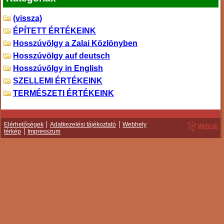
(vissza)
ÉPÍTETT ÉRTÉKEINK
Hosszúvölgy a Zalai Közlönyben
Hosszúvölgy auf deutsch
Hosszúvölgy in English
SZELLEMI ÉRTÉKEINK
TERMÉSZETI ÉRTÉKEINK
Elérhetőségek
Adatkezelési tájékoztató
Webhely
térkép
Impresszum