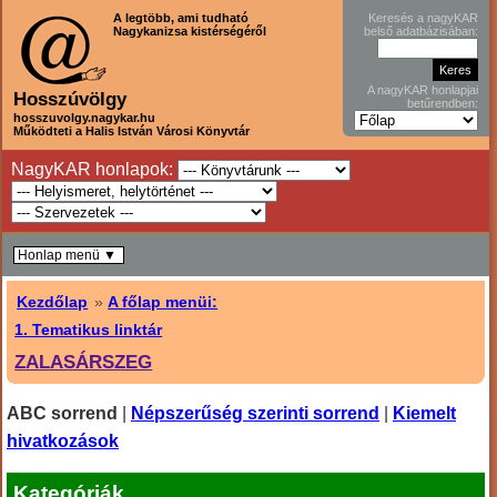
A legtöbb, ami tudható
Keresés a nagyKAR
Nagykanizsa kistérségéről
belső adatbázisában:
A nagyKAR honlapjai
Hosszúvölgy
betűrendben:
hosszuvolgy.nagykar.hu
Működteti a Halis István Városi Könyvtár
NagyKAR honlapok:
Honlap menü ▼
Kezdőlap
»
A főlap menüi:
1. Tematikus linktár
ZALASÁRSZEG
ABC sorrend
|
Népszerűség szerinti sorrend
|
Kiemelt
hivatkozások
Kategóriák