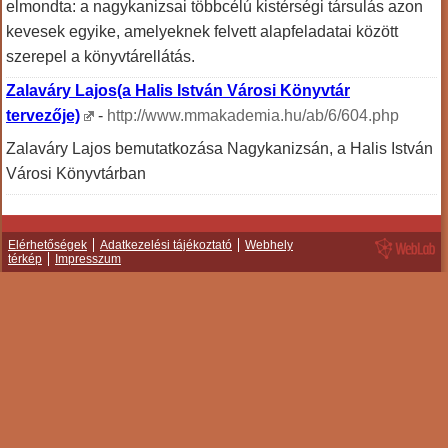
elmondta: a nagykanizsai többcélú kistérségi társulás azon
kevesek egyike, amelyeknek felvett alapfeladatai között
szerepel a könyvtárellátás.
Zalaváry Lajos(a Halis István Városi Könyvtár
tervezője)
-
http://www.mmakademia.hu/ab/6/604.php
Zalaváry Lajos bemutatkozása Nagykanizsán, a Halis István
Városi Könyvtárban
Elérhetőségek
Adatkezelési tájékoztató
Webhely
térkép
Impresszum