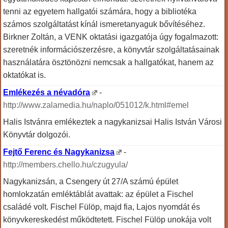
tenni az egyetem hallgatói számára, hogy a bibliotéka
számos szolgáltatást kínál ismeretanyaguk bővítéséhez.
Birkner Zoltán, a VENK oktatási igazgatója úgy fogalmazott:
szeretnék információszerzésre, a könyvtár szolgáltatásainak
használatára ösztönözni nemcsak a hallgatókat, hanem az
oktatókat is.
Emlékezés a névadóra
-
http://www.zalamedia.hu/naplo/051012/k.html#emel
Halis Istvánra emlékeztek a nagykanizsai Halis István Városi
Könyvtár dolgozói.
Fejtő Ferenc és Nagykanizsa
-
http://members.chello.hu/czugyula/
Nagykanizsán, a Csengery út 27/A számú épület
homlokzatán emléktáblát avattak: az épület a Fischel
családé volt. Fischel Fülöp, majd fia, Lajos nyomdát és
könyvkereskedést működtetett. Fischel Fülöp unokája volt