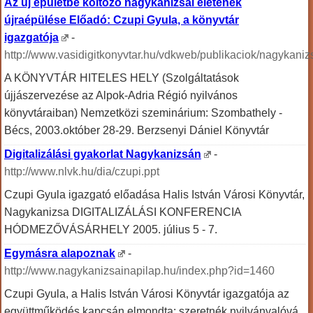
Az új épületbe költöző nagykanizsai életének
újraépülése Előadó: Czupi Gyula, a könyvtár
igazgatója
-
http://www.vasidigitkonyvtar.hu/vdkweb/publikaciok/nagykaniz
A KÖNYVTÁR HITELES HELY (Szolgáltatások
újjászervezése az Alpok-Adria Régió nyilvános
könyvtáraiban) Nemzetközi szeminárium: Szombathely -
Bécs, 2003.október 28-29. Berzsenyi Dániel Könyvtár
Digitalizálási gyakorlat Nagykanizsán
-
http://www.nlvk.hu/dia/czupi.ppt
Czupi Gyula igazgató előadása Halis István Városi Könyvtár,
Nagykanizsa DIGITALIZÁLÁSI KONFERENCIA
HÓDMEZŐVÁSÁRHELY 2005. július 5 - 7.
Egymásra alapoznak
-
http://www.nagykanizsainapilap.hu/index.php?id=1460
Czupi Gyula, a Halis István Városi Könyvtár igazgatója az
együttműködés kapcsán elmondta: szeretnék nyilvánvalóvá