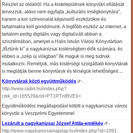
Részlet az oldalról: Ha a kistelepülések könyvtári ellátását
tervezzük, akkor nem egyfajta „kulturális ínségkonyhára”,
hanem a kor színvonalát képviselő eszközökre és
tartalmakra kell gondolnunk. A legfőbb eszköz az internet, a
tartalom pedig digitális vagy digitalizált abban a
szisztémában, amelyet a Halis István Városi Könyvtárban
„főztünk ki” a nagykanizsai kistérségben élők számára, és
ebben a „szép új világban” ők maguk is meg tudnak
mutatkozni. Reméljük, más kistérségi szolgáltató könyvtárak
is meglátják benne könyvtáruk és térségük lehetőségeit ...
Könyvtárak közti együttműködés
-
http://www.radio.hu/index.php?
cikk_id=165529&rid=PT1RTnlBVE0=
Együttműködési megállapodást kötött a nagykanizsai városi
könyvtár a Veszprémi Egyetemmel
Lezárult a nagykanizsai József Attila-emlékév
-
http://www.nagykanizsainapilap.hu/index.php?id=1091