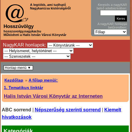
A legtöbb, ami tudható
Keresés a nagyKAR
Nagykanizsa kistérségéről
belső adatbázisában:
A nagyKAR honlapjai
Hosszúvölgy
betűrendben:
hosszuvolgy.nagykar.hu
Működteti a Halis István Városi Könyvtár
NagyKAR honlapok:
Honlap menü ▼
Kezdőlap
»
A főlap menüi:
1. Tematikus linktár
Halis István Városi Könyvtár az Interneten
ABC sorrend
|
Népszerűség szerinti sorrend
|
Kiemelt
hivatkozások
Kategóriák