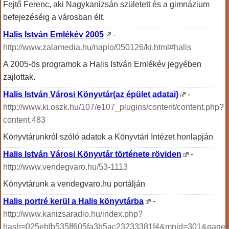
Fejtő Ferenc, aki Nagykanizsán született és a gimnázium
befejezéséig a városban élt.
Halis István Emlékév 2005
-
http://www.zalamedia.hu/naplo/050126/ki.html#halis
A 2005-ös programok a Halis István Emlékév jegyében
zajlottak.
Halis István Városi Könyvtár(az épület adatai)
-
http://www.ki.oszk.hu/107/e107_plugins/content/content.php?
content.483
Könyvtárunkról szóló adatok a Könyvtári Intézet honlapján
Halis István Városi Könyvtár története röviden
-
http://www.vendegvaro.hu/53-1113
Könyvtárunk a vendegvaro.hu portálján
Halis portré kerül a Halis könyvtárba
-
http://www.kanizsaradio.hu/index.php?
hash=025ebfb535ff605fa3b5ac23233381f4&mnid=301&page