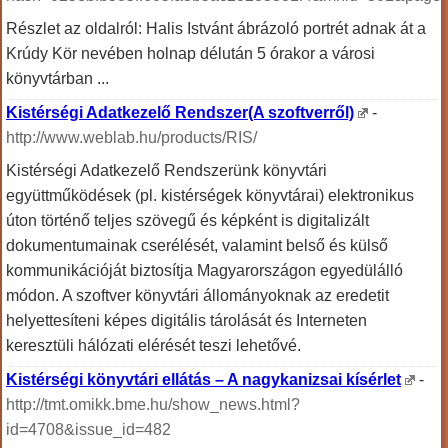
Részlet az oldalról: Halis Istvánt ábrázoló portrét adnak át a
Krúdy Kör nevében holnap délután 5 órakor a városi
könyvtárban ...
Kistérségi Adatkezelő Rendszer(A szoftverről)
-
http://www.weblab.hu/products/RIS/
Kistérségi Adatkezelő Rendszerünk könyvtári
együttműködések (pl. kistérségek könyvtárai) elektronikus
úton történő teljes szövegű és képként is digitalizált
dokumentumainak cserélését, valamint belső és külső
kommunikációját biztosítja Magyarországon egyedülálló
módon. A szoftver könyvtári állományoknak az eredetit
helyettesíteni képes digitális tárolását és Interneten
keresztüli hálózati elérését teszi lehetővé.
Kistérségi könyvtári ellátás – A nagykanizsai kísérlet
-
http://tmt.omikk.bme.hu/show_news.html?
id=4708&issue_id=482