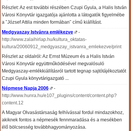
Részlet: Az est további részében Czupi Gyula, a Halis István
Városi Könyvtár igazgatója ajánlotta a látogatók figyelmébe
a "József Attila minden formában" című kiállítást.
Medgyaszay Istvánra emlékezve
-
http://www.zalaihirlap.hu/kultura_oktatas-
kultura/20060912_medgyaszay_istvanra_emlekezve/print
Részlet az oldalról: Az Ernst Múzeum és a Halis István
Városi Könyvtár együttműködésével megvalósuló
Medgyaszay-emlékkiállításról tartott tegnap sajtótájékoztatót
Czupi Gyula könyvtárigazgató ...
Népmese Napja 2006
-
http://www.hunra.hu/e107_plugins/content/content.php?
content.12
A Magyar Olvasástársaság felhívással fordul mindazokhoz,
akiknek fontos a népmesék fennmaradása és a mesékben
élő bölcsesség továbbhagyományozása.