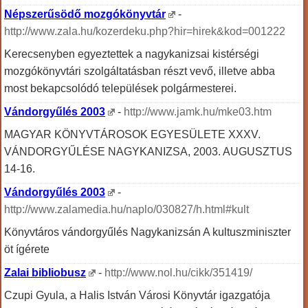
Népszerűsödő mozgókönyvtár
-
http://www.zala.hu/kozerdeku.php?hir=hirek&kod=001222
Kerecsenyben egyeztettek a nagykanizsai kistérségi
mozgókönyvtári szolgáltatásban részt vevő, illetve abba
most bekapcsolódó települések polgármesterei.
Vándorgyűlés 2003
-
http://www.jamk.hu/mke03.htm
MAGYAR KÖNYVTÁROSOK EGYESÜLETE XXXV.
VÁNDORGYŰLÉSE NAGYKANIZSA, 2003. AUGUSZTUS
14-16.
Vándorgyűlés 2003
-
http://www.zalamedia.hu/naplo/030827/h.html#kult
Könyvtáros vándorgyűlés Nagykanizsán A kultuszminiszter
öt ígérete
Zalai bibliobusz
-
http://www.nol.hu/cikk/351419/
Czupi Gyula, a Halis István Városi Könyvtár igazgatója