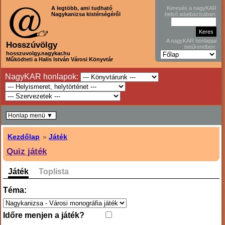
A legtöbb, ami tudható
Keresés a nagyKAR
Nagykanizsa kistérségéről
belső adatbázisában:
A nagyKAR honlapjai
Hosszúvölgy
betűrendben:
hosszuvolgy.nagykar.hu
Működteti a Halis István Városi Könyvtár
NagyKAR honlapok:
Honlap menü ▼
Kezdőlap
»
Játék
Quiz játék
Játék
Toplista
Téma:
Időre menjen a játék?